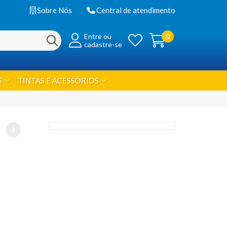
Sobre Nós
Central de atendimento
Entre ou
0
cadastre-se
S
TINTAS E ACESSÓRIOS